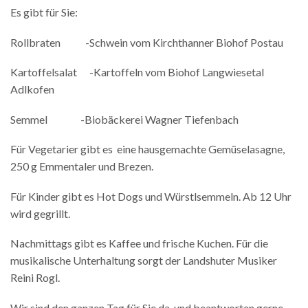
Es gibt für Sie:
Rollbraten -Schwein vom Kirchthanner Biohof Postau
Kartoffelsalat -Kartoffeln vom Biohof Langwiesetal
Adlkofen
Semmel -Biobäckerei Wagner Tiefenbach
Für Vegetarier gibt es eine hausgemachte Gemüselasagne,
250 g Emmentaler und Brezen.
Für Kinder gibt es Hot Dogs und Würstlsemmeln. Ab 12 Uhr
wird gegrillt.
Nachmittags gibt es Kaffee und frische Kuchen. Für die
musikalische Unterhaltung sorgt der Landshuter Musiker
Reini Rogl.
Wir sind den ganzen Tag für Sie da, und beantworten gerne