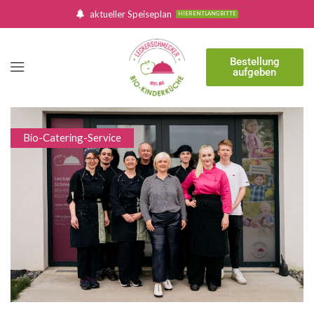
aktueller Speiseplan
HIER ENTLANG BITTE
Bestellung
aufgeben
Bio-Catering-Service