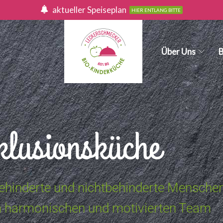
aktueller Speiseplan
HIER ENTLANG BITTE
Über Uns
B
klusionsküche
behinderte und nichtbehinderte Mensche
em harmonischen und motivierten Team